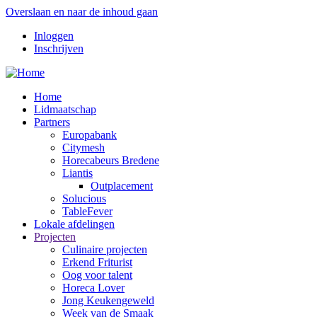
Overslaan en naar de inhoud gaan
Inloggen
Inschrijven
Home
Lidmaatschap
Partners
Europabank
Citymesh
Horecabeurs Bredene
Liantis
Outplacement
Solucious
TableFever
Lokale afdelingen
Projecten
Culinaire projecten
Erkend Friturist
Oog voor talent
Horeca Lover
Jong Keukengeweld
Week van de Smaak