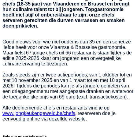
chefs (18-35 jaar) van Vlaanderen en Brussel en brengt
hun culinaire talent tot bij jongeren. Topgastronomie
hoeft niet stijf of onbereikbaar te zijn: onze chefs
serveren gerechten die durven verrassen en smaken
doen prikkelen.
Goed nieuws voor wie niet ouder is dan 35 en een serieuze
liefde heeft voor onze Vlaamse & Brusselse gastronomie.
Maar liefst
67 jonge chefs uit 66 restaurants
staan tijdens de
editie 2025-2026 klaar om jongeren een onvergetelijke
culinaire ervaring te bezorgen.
Zoals steeds zijn er twee actieperiodes, van
1 oktober tot en
met 10 november 2025
en van
1 maart tot en met 10 april
2026
. Tijdens die periodes kan je als jongere genieten van
een driegangenmenu met aangepaste dranken en water
voor
de toegankelijke prijs van 69 euro (excl. transactiekosten).
Alle deelnemende chefs en restaurants vind je op
www.jongkeukengeweld.be/chefs
, reserveren doe je
eenvoudig online via dezelfde website.
Volg ons op sociale media